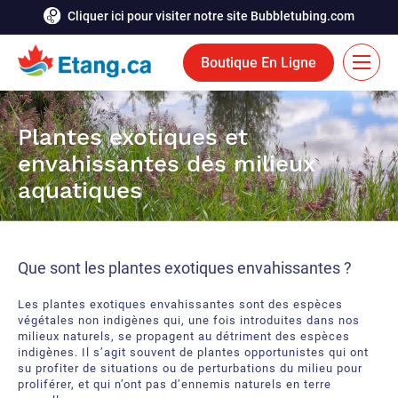
Cliquer ici pour visiter notre site Bubbletubing.com
Boutique En Ligne
EN
Plantes exotiques et
Solutions
envahissantes des milieux
aquatiques
Aération
Services
Système de déglaçage
Réalisations
Que sont les plantes exotiques envahissantes ?
Fontaines flottantes
Ressources
Les plantes exotiques envahissantes sont des espèces
Bioaugmentation
végétales non indigènes qui, une fois introduites dans nos
Carrière
milieux naturels, se propagent au détriment des espèces
indigènes. Il s’agit souvent de plantes opportunistes qui ont
Outils et accessoires aquatiques
Contactez-nous
su profiter de situations ou de perturbations du milieu pour
proliférer, et qui n’ont pas d’ennemis naturels en terre
Rideaux de bulles