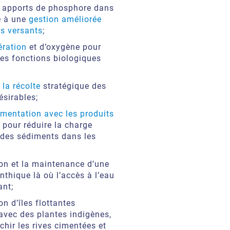
s apports de phosphore dans
e à une
gestion améliorée
s versants
;
ération
et d’oxygène pour
les fonctions biologiques
;
t la récolte
stratégique des
ésirables;
mentation avec les produits
pour réduire la charge
des sédiments dans les
tion et la maintenance d’une
nthique là où l’accès à l’eau
ant;
ion d’îles flottantes
avec des plantes indigènes,
chir les rives cimentées et