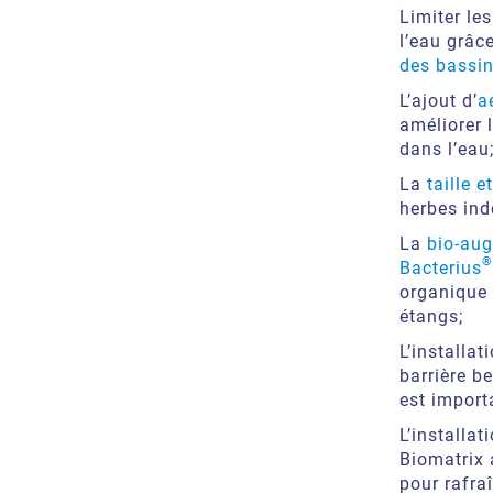
Limiter le
l’eau grâc
des bassin
L’ajout d’
a
améliorer 
dans l’eau
La
taille e
herbes ind
La
bio-aug
®
Bacterius
organique 
étangs;
L’installa
barrière be
est import
L’installat
Biomatrix 
pour rafraî