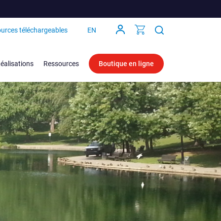
urces téléchargeables
EN
éalisations
Ressources
Boutique en ligne