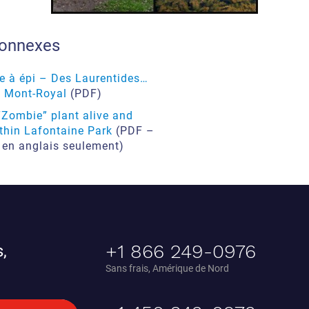
connexes
e à épi – Des Laurentides…
u Mont-Royal
(PDF)
“Zombie” plant alive and
ithin Lafontaine Park
(PDF –
 en anglais seulement)
+1 866 249-0976
,
Sans frais, Amérique de Nord