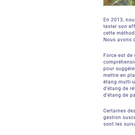
En 2013, nou
tester son ef
cette méthode
Nous avons d
Force est de 
compréhensio
pour suggére
mettre en pla
étang multi-
d’étang de ré
d’étang de pa
Certaines des
gestion susce
sont les suiv