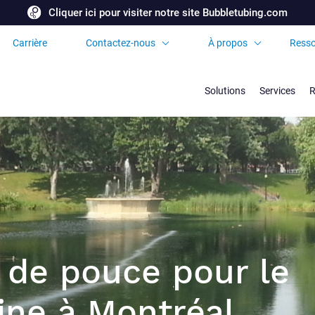
Cliquer ici pour visiter notre site Bubbletubing.com
Carrière
Contactez-nous
À propos
Resso
Demandez une
Certificats et
soumission
Accréditations
Solutions
Services
R
Bureaux et partenaires
internationaux
Foire aux Questions
 de pouce pour le
ine à Montréal