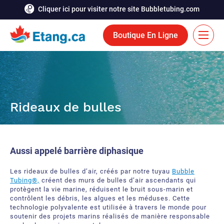
Cliquer ici pour visiter notre site Bubbletubing.com
Boutique En Ligne
EN
Solutions
Rideaux de bulles
Aération
Services
Système de déglaçage
Réalisations
Aussi appelé barrière diphasique
Fontaines flottantes
Ressources
Les rideaux de bulles d’air, créés par notre tuyau
Bubble
Bioaugmentation
Tubing®,
Carrière
créent des murs de bulles d’air ascendants qui
protègent la vie marine,
réduisent
le bruit sous-marin et
contrôlent les débris, les algues et les méduses. Cette
Outils et accessoires aquatiques
Contactez-nous
technologie polyvalente est utilisée à travers le monde pour
soutenir des projets marin
s réalisés de manière responsable
Rideaux de bulles