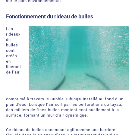
sur le plan environnemental.
À propos
Demandez une soumission
Fonctionnement
d
u
rideau
de bulles
Ressources téléchargeables
Certificats et Accréditations
Les
Bureaux et partenaires internationaux
rideaux
de
Foire aux Questions
bulles
sont
créés
en
libérant
de l’air
comprimé à travers le
Bubble Tubing
® installé au fond d’un
plan d’eau. Lorsque l’air sort par les perforations du tuyau,
des milliers de fines bulles montent continuellement à la
surface, formant un mur d’air dynamique.
Ce rideau de bulles ascendant agit comme une barrière