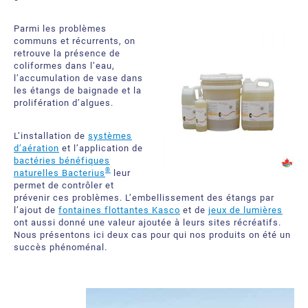
À propos
Demandez une soumission
Parmi les problèmes
Ressources téléchargeables
Certificats et Accréditations
communs et récurrents, on
retrouve la présence de
coliformes dans l’eau,
Bureaux et partenaires internationaux
l’accumulation de vase dans
les étangs de baignade et la
Foire aux Questions
prolifération d’algues.
L’installation de
systèmes
d’aération
et l’application de
bactéries bénéfiques
®
naturelles Bacterius
leur
permet de contrôler et
prévenir ces problèmes. L’embellissement des étangs par
l’ajout de
fontaines flottantes Kasco
et de
jeux de lumières
ont aussi donné une valeur ajoutée à leurs sites récréatifs.
Nous présentons ici deux cas pour qui nos produits on été un
succès phénoménal.