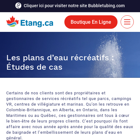
Cliquer ici pour visiter notre site Bubbletubing.com
Boutique En Ligne
EN
Solutions
Les plans d’eau récréatifs :
Études de cas
Aération
Services
Système de déglaçage
Réalisations
Certains de nos clients sont des propriétaires et
Fontaines flottantes
Ressources
gestionnaires de services récréatifs tel que parcs, campings
VR, centres de villégiature et marinas. Qu’on les retrouve en
Colombie-Britannique, en Alberta, en Ontario, dans les
Bioaugmentation
Carrière
Maritimes ou au Québec, ces gestionnaires ont tous à cœur
le bien-être de leurs propres clients. C’est pourquoi ils font
Outils et accessoires aquatiques
affaire avec nous année après année pour la qualité des eaux
Contactez-nous
de baignade et l’embellissement de leurs plans d’eau en
général.
Rideaux de bulles