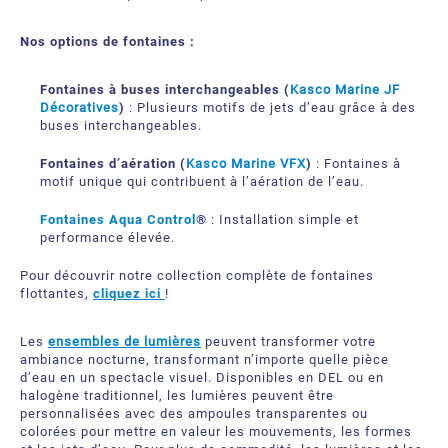
À propos
Demandez une soumission
Nos options de fontaines :
Ressources téléchargeables
Certificats et Accréditations
Fontaines à buses interchangeables (
Kasco Marine JF
Bureaux et partenaires internationaux
Décoratives
)
: Plusieurs motifs de jets d’eau grâce à des
buses interchangeables.
Foire aux Questions
Fontaines d’aération (
Kasco Marine VFX
)
: Fontaines à
motif unique qui contribuent à l’aération de l’eau.
Fontaines Aqua Control
®
: Installation simple et
performance élevée.
Pour découvrir notre collection complète de fontaines
flottantes,
cliquez ici
!
Les
ensembles de lumières
peuvent transformer votre
ambiance nocturne, transformant n’importe quelle pièce
d’eau en un spectacle visuel. Disponibles en DEL ou en
halogène traditionnel, les lumières peuvent être
personnalisées avec des ampoules transparentes ou
colorées pour mettre en valeur les mouvements, les formes