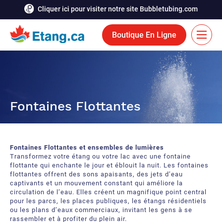
Cliquer ici pour visiter notre site Bubbletubing.com
Boutique En Ligne
EN
Solutions
Fontaines Flottantes
Aération
Services
Système de déglaçage
Réalisations
Fontaines Flottantes et ensembles de lumières
Fontaines flottantes
Ressources
Transformez votre étang ou votre lac avec une fontaine
flottante qui enchante le jour et éblouit la nuit. Les fontaines
flottantes offrent des sons apaisants, des jets d’eau
Bioaugmentation
Carrière
captivants et un mouvement constant qui améliore la
circulation de l’eau. Elles créent un magnifique point central
Outils et accessoires aquatiques
pour les parcs, les places publiques, les étangs résidentiels
Contactez-nous
ou les plans d’eaux commerciaux, invitant les gens à se
rassembler et à profiter du plein air.
Rideaux de bulles