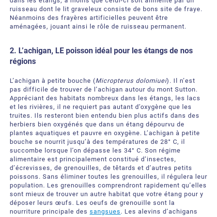
dans les étangs, à moins que celui-ci soit alimenté par un
ruisseau dont le lit graveleux consiste de bons site de fraye.
Néanmoins des frayères artificielles peuvent être
aménagées, jouant ainsi le rôle de ruisseau permanent.
2. L’achigan, LE poisson idéal pour les étangs de nos
régions
L’achigan à petite bouche (
Micropterus dolomiuei
). Il n’est
pas difficile de trouver de l’achigan autour du mont Sutton.
Appréciant des habitats nombreux dans les étangs, les lacs
et les rivières, il ne requiert pas autant d’oxygène que les
truites. Ils resteront bien entendu bien plus actifs dans des
herbiers bien oxygénés que dans un étang dépourvu de
plantes aquatiques et pauvre en oxygène. L’achigan à petite
bouche se nourrit jusqu’à des températures de 28° C, il
succombe lorsque l’on dépasse les 34° C. Son régime
alimentaire est principalement constitué d’insectes,
d’écrevisses, de grenouilles, de têtards et d’autres petits
poissons. Sans éliminer toutes les grenouilles, il régulera leur
population. Les grenouilles comprendront rapidement qu’elles
sont mieux de trouver un autre habitat que votre étang pour y
déposer leurs œufs. Les oeufs de grenouille sont la
nourriture principale des
sangsues
. Les alevins d’achigans