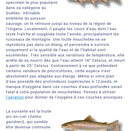
À propos
Demandez une soumission
spécimen le plus populaire
dans sa catégorie au
Québec. Véritable
Ressources téléchargeables
Certificats et Accréditations
emblème du poisson
sauvage, on le retrouve jusqu’au niveau de la région de
l’Ungava. Localement, il peuple les cours d’eau dont l’eau
Bureaux et partenaires internationaux
reste fraîche et oxygénée toute l’année, principalement les
ruisseaux de montagne. Une truite mouchetée ne se
Foire aux Questions
reproduira pas dans un étang, et parviendra à survivre
uniquement si la qualité de l’eau et de l’habitat sont
excellentes. Très sensible aux variations de température, elle
arrête de se nourrir dès que l’eau atteint 18° Celsius, et meurt
à partir de 23° Celsius. Contrairement à ce que prétendent
certains vendeurs de piscicultures, cette espèce n’est
absolument pas adaptée aux étangs. Même si votre plan
d’eau possède des profondeurs supérieures à 12 pieds, le
manque d’oxygène dans ces couches d’eau profondes serait
fatal à votre population de mouchetées. Pensez à utiliser
l’aération
pour donner de l’oxygène à ces couches anoxiques.
La suivante est la truite
arc-en-ciel (
Salmo
gairdneri
), qui semble
être devenue commune