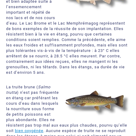
et bien adaptée suite à
l’ensemencement
important et répété de
nos lacs et de nos cours
d’eau. Le Lac Brome et le Lac Memphrémagog représentent
de bons exemples de la réussite de son implantation. Elles
résistent bien à la vie en étang, pourvu que certaines
conditions soient remplies. Comme la précédente, elle aime
les eaux froides et suffisamment profondes, mais elles sont
plus tolérantes vis-à-vis de la température : à 23° C elles
arrêtent de se nourrir, à 28.5 °C elles meurent. Par contre,
contrairement aux idées reçues, elles ne mangent ni les
grenouilles, ni les têtards. Dans les étangs, sa durée de vie
est d’environ 5 ans.
La truite brune (
Salmo
trutta
) n’est pas fréquente
en étang car préférant les
cours d’eau dans lesquels
la nourriture sous forme
de petits poissons est
plus abondante. Elles ne
résistent pas trop mal aux eaux plus chaudes, pourvu qu’elle
soit
bien oxygénée
. Aucune espèce de truite ne se reproduit