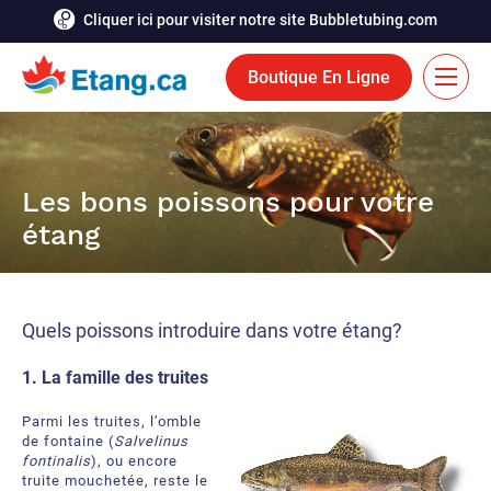
Cliquer ici pour visiter notre site Bubbletubing.com
Boutique En Ligne
EN
Solutions
Les bons poissons pour votre
étang
Aération
Services
Système de déglaçage
Réalisations
Quels poissons introduire dans votre étang?
Fontaines flottantes
Ressources
1. La famille des truites
Bioaugmentation
Carrière
Parmi les truites, l’omble
Outils et accessoires aquatiques
de fontaine (
Salvelinus
Contactez-nous
fontinalis
), ou encore
truite mouchetée, reste le
Rideaux de bulles