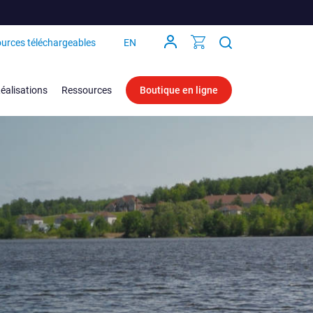
urces téléchargeables
EN
éalisations
Ressources
Boutique en ligne