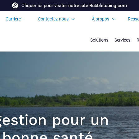
Cliquer ici pour visiter notre site Bubbletubing.com
Carrière
Contactez-nous
À propos
Resso
Demandez une
Certificats et
soumission
Accréditations
Solutions
Services
R
Bureaux et partenaires
internationaux
Foire aux Questions
gestion pour un
 bonne santé