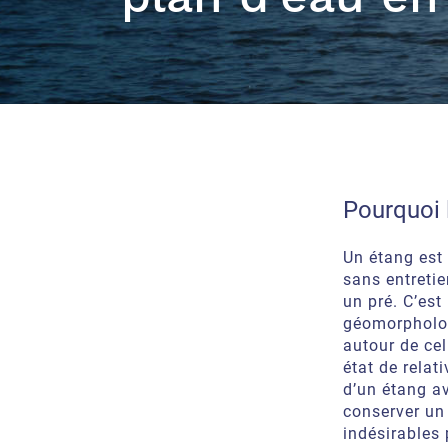
Pourquoi l
Un étang est u
sans entretie
un pré. C’est
géomorpholog
autour de cel
état de relat
d’un étang av
conserver un 
indésirables 