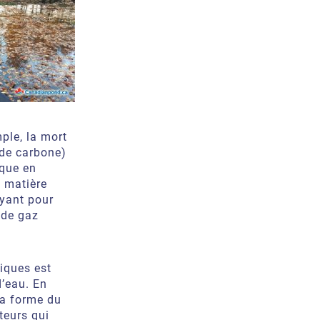
ple, la mort
de carbone)
ique en
 matière
ayant pour
 de gaz
iques est
d’eau. En
la forme du
teurs qui