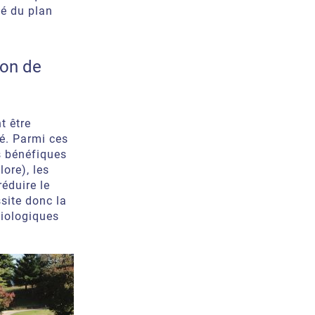
té du plan
ion de
t être
é. Parmi ces
s bénéfiques
ore), les
réduire le
site donc la
biologiques