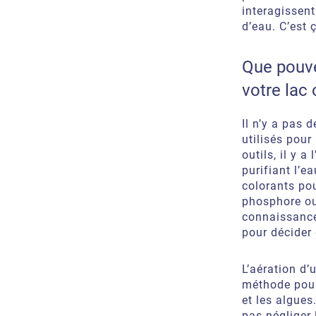
interagissent
d’eau. C’est ç
Que pouve
votre lac 
Il n’y a pas 
utilisés pou
outils, il y a l
purifiant l’e
colorants pou
phosphore ou 
connaissance
pour décider
L’aération d’
méthode pour 
et les algues.
pas négliger 