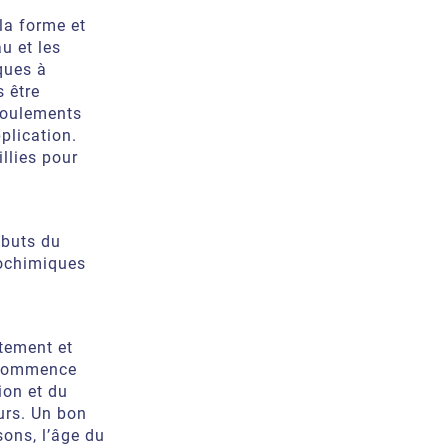
la forme et
u et les
ques à
s être
coulements
plication.
llies pour
 buts du
cochimiques
itement et
i commence
ion et du
urs. Un bon
sons, l’âge du