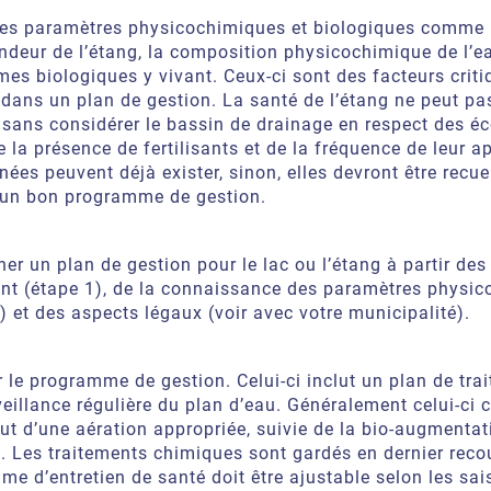
 les paramètres physicochimiques et biologiques comme 
ndeur de l’étang, la composition physicochimique de l’ea
es biologiques y vivant. Ceux-ci sont des facteurs criti
 dans un plan de gestion. La santé de l’étang ne peut pa
 sans considérer le bassin de drainage en respect des é
e la présence de fertilisants et de la fréquence de leur ap
ées peuvent déjà exister, sinon, elles devront être recuei
 un bon programme de gestion.
er un plan de gestion pour le lac ou l’étang à partir des
ent (étape 1), de la connaissance des paramètres physi
) et des aspects légaux (voir avec votre municipalité).
 le programme de gestion. Celui-ci inclut un plan de tra
veillance régulière du plan d’eau. Généralement celui-c
out d’une aération appropriée, suivie de la bio-augmentat
. Les traitements chimiques sont gardés en dernier reco
e d’entretien de santé doit être ajustable selon les sai