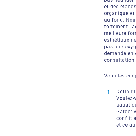
et des étang
organique et
au fond. No
fortement l’
meilleure for
esthétiquemen
pas une oxyg
demande en o
consultation 
Voici les cin
Définir 
Voulez-v
aquatiq
Garder v
conflit 
et ce qu