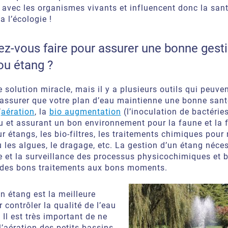
 avec les organismes vivants et influencent donc la san
a l’écologie !
z-vous faire pour assurer une bonne gest
ou étang ?
de solution miracle, mais il y a plusieurs outils qui peuven
r assurer que votre plan d’eau maintienne une bonne sant
’
aération
, la
bio augmentation
(l’inoculation de bactérie
au et assurant un bon environnement pour la faune et la fl
r étangs, les bio-filtres, les traitements chimiques pour 
les algues, le dragage, etc. La gestion d’un étang néces
 et la surveillance des processus physicochimiques et 
 des bons traitements aux bons moments.
un étang est la meilleure
contrôler la qualité de l’eau
 Il est très important de ne
l’aération des petits bassins