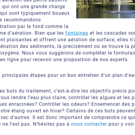
s qui ont une grande charge
 qui sont typiquement boueux
us recommandons
aération par le fond comme la
me d’aération. Bien que les
fontaines
et les cascades so
t plaisantes et offrent une aération de surface, elles n
énation des sédiments, là précisément où se trouve la p
xygène. Nous vous suggérons de compléter le formulai
en ligne pour recevoir une proposition de nos experts.
q principales étapes pour un bon entretien d’un plan d’ea
les buts du traitement, c’est-à-dire les objectifs précis po
ous rendre l’eau plus claire, contrôler les algues et les 
ues enracinées? Contrôler les odeurs? Ensemencer des 
otre étang ouvert en hiver? Certains de ces buts peuvent
avec d’autres. Il est donc important de comprendre ce qui
i ne l’est pas. N’hésitez pas à
nous contacter
pour y voir 