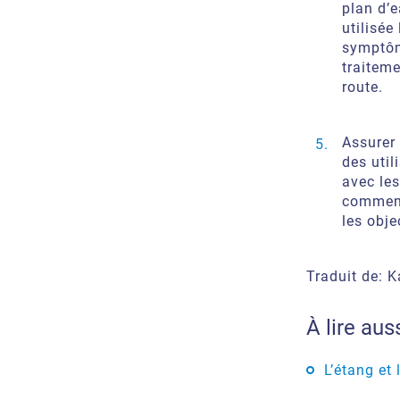
plan d’e
utilisée
symptôme
traiteme
route.
Assurer 
des util
avec les
comment
les obje
Traduit de: K
À lire auss
L’étang et 