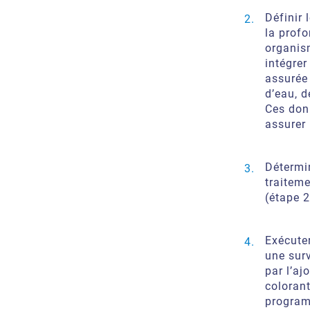
Définir
la profo
organism
intégrer
assurée
d’eau, d
Ces donn
assurer
Détermin
traitem
(étape 2
Exécuter
une sur
par l’aj
colorant
programm