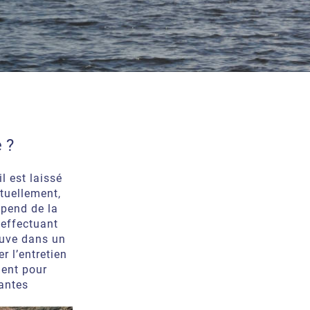
 ?
l est laissé
ntuellement,
épend de la
’effectuant
ouve dans un
r l’entretien
gent pour
lantes