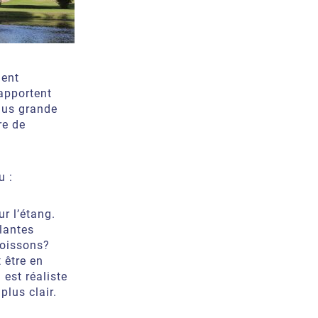
ient
’apportent
lus grande
re de
u :
ur l’étang.
plantes
poissons?
 être en
 est réaliste
plus clair.