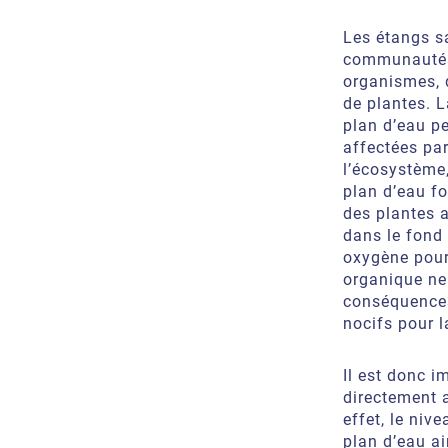
Les étangs s
communautés 
organismes, d
de plantes. L
plan d’eau p
affectées par
l’écosystème,
plan d’eau f
des plantes 
dans le fond
oxygène pour
organique ne
conséquences 
nocifs pour 
Il est donc 
directement 
effet, le niv
plan d’eau ai