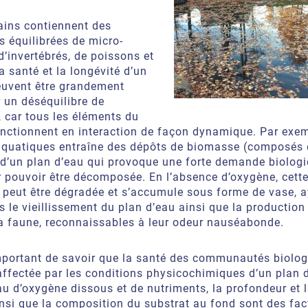
ains contiennent des
équilibrées de micro-
’invertébrés, de poissons et
a santé et la longévité d’un
euvent être grandement
 un déséquilibre de
 car tous les éléments du
onctionnent en interaction de façon dynamique. Par exem
aquatiques entraîne des dépôts de biomasse (composés 
 d’un plan d’eau qui provoque une forte demande biolog
 pouvoir être décomposée. En l’absence d’oxygène, cette
 peut être dégradée et s’accumule sous forme de vase, 
le vieillissement du plan d’eau ainsi que la production
la faune, reconnaissables à leur odeur nauséabonde.
important de savoir que la santé des communautés biolog
affectée par les conditions physicochimiques d’un plan 
eau d’oxygène dissous et de nutriments, la profondeur et 
nsi que la composition du substrat au fond sont des fac