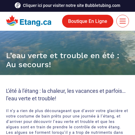
Cliquer ici pour visiter notre site Bubbletubing.com
Boutique En Ligne
EN
Solutions
L’eau verte et trouble en été :
Au secours!
Aération
Services
Système de déglaçage
Réalisations
L’été à l’étang : la chaleur, les vacances et parfois…
Fontaines flottantes
Ressources
l’eau verte et trouble!
Bioaugmentation
Carrière
Il n‘y a rien de plus décourageant que d’avoir votre glacière et
votre costume de bain prêts pour une journée à l’étang, et
Outils et accessoires aquatiques
d’arriver pour découvrir l’eau verte et trouble et que les
Contactez-nous
algues sont en train de prendre le contrôle de votre étang.
Les algues se forment lorsqu’il y a trop de nutriments dans
Rideaux de bulles