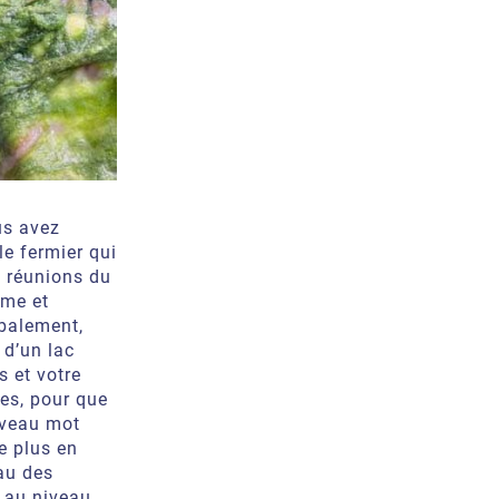
us avez
le fermier qui
e réunions du
ême et
obalement,
 d’un lac
 et votre
es, pour que
uveau mot
e plus en
au des
t au niveau