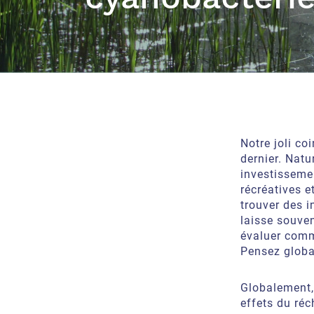
Notre joli co
dernier. Natu
investissemen
récréatives e
trouver des i
laisse souven
évaluer comm
Pensez globa
Globalement,
effets du ré