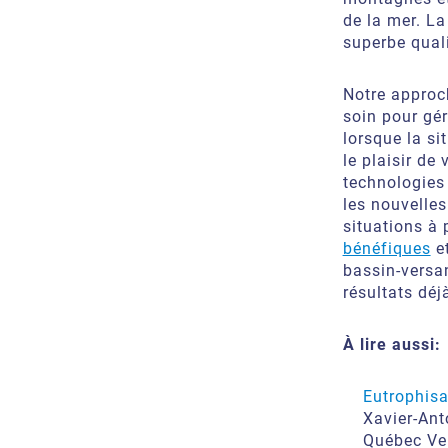
de la mer. La
superbe quali
Notre approc
soin pour gé
lorsque la si
le plaisir de
technologies 
les nouvelles
situations à 
bénéfiques
et
bassin-versan
résultats déj
À lire aussi:
Eutrophisa
Xavier-Ant
Québec Ver