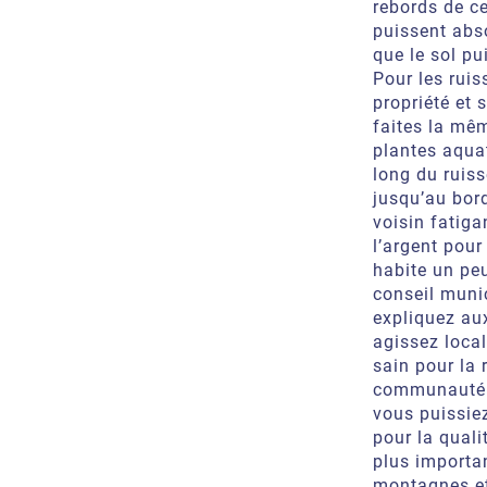
rebords de ce
puissent abso
que le sol pu
Pour les ruis
propriété et 
faites la mê
plantes aqua
long du ruis
jusqu’au bord
voisin fatiga
l’argent pour
habite un peu
conseil muni
expliquez aux
agissez local
sain pour la
communauté e
vous puissie
pour la quali
plus importa
montagnes et 