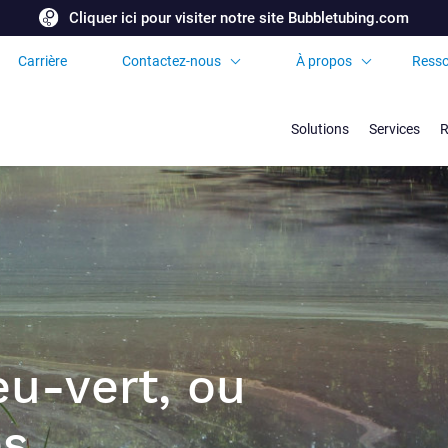
Cliquer ici pour visiter notre site Bubbletubing.com
Carrière
Contactez-nous
À propos
Resso
Demandez une
Certificats et
soumission
Accréditations
Solutions
Services
R
Bureaux et partenaires
internationaux
Foire aux Questions
eu-vert, ou
es