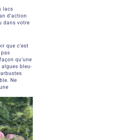
s lacs
lan d’action
u dans votre
ir que c’est
 pas
 façon qu’une
 algues bleu-
 arbustes
ble. Ne
 une