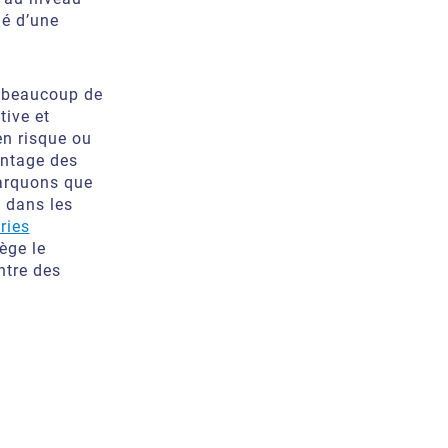
lé d’une
e beaucoup de
tive et
en risque ou
antage des
marquons que
s dans les
ries
ège le
ntre des