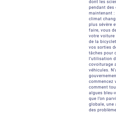
dont les scie
pendant des 
maintenant :
climat chang
plus sévère e
faire, vous 
votre voiture
de la bicycl
vos sorties 
tâches pour 
l’utilisation
covoiturage 
véhicules. N’
gouvernement
commencez vou
comment tout 
algues bleu-v
que l’on parv
globale, une 
des problèmes