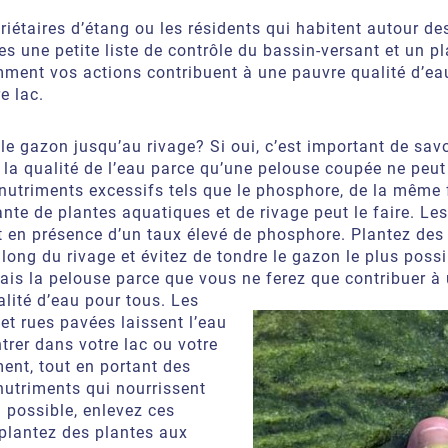
riétaires d’étang ou les résidents qui habitent autour de
tes une petite liste de contrôle du bassin-versant et un p
mment vos actions contribuent à une pauvre qualité d’ea
e lac.
e gazon jusqu’au rivage? Si oui, c’est important de savo
 la qualité de l’eau parce qu’une pelouse coupée ne peut
 nutriments excessifs tels que le phosphore, de la même
nte de plantes aquatiques et de rivage peut le faire. Les
t en présence d’un taux élevé de phosphore. Plantez des
long du rivage et évitez de tondre le gazon le plus possi
mais la pelouse parce que vous ne ferez que contribuer à
lité d’eau
pour tous. Les
s et rues pavées laissent l’eau
trer dans votre lac ou votre
ent, tout en portant des
nutriments qui nourrissent
i possible, enlevez ces
 plantez des plantes aux