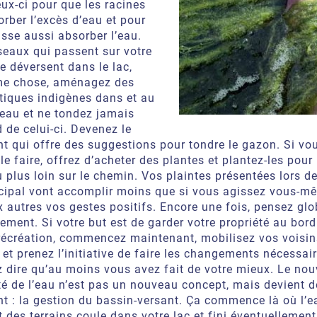
ux-ci pour que les racines
rber l’excès d’eau et pour
isse aussi absorber l’eau.
seaux qui passent sur votre
se déversent dans le lac,
me chose, aménagez des
tiques indigènes dans et au
seau et ne tondez jamais
 de celui-ci. Devenez le
nt qui offre des suggestions pour tondre le gazon. Si vo
 le faire, offrez d’acheter des plantes et plantez-les pour 
 plus loin sur le chemin. Vos plaintes présentées lors d
cipal vont accomplir moins que si vous agissez vous-m
 autres vos gestes positifs. Encore une fois, pensez gl
ement. Si votre but est de garder votre propriété au bord
 récréation, commencez maintenant, mobilisez vos voisins
t prenez l’initiative de faire les changements nécessair
z dire qu’au moins vous avez fait de votre mieux. Le no
té de l’eau n’est pas un nouveau concept, mais devient d
nt : la gestion du bassin-versant. Ça commence là où l’e
des terrains coule dans votre lac et fini éventuellemen