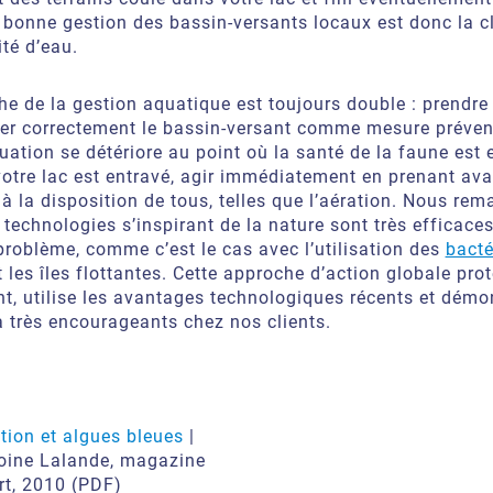
 bonne gestion des bassin-versants locaux est donc la c
té d’eau.
he de la gestion aquatique est toujours double : prendr
rer correctement le bassin-versant comme mesure préven
tuation se détériore au point où la santé de la faune est 
 votre lac est entravé, agir immédiatement en prenant av
à la disposition de tous, telles que l’aération. Nous re
 technologies s’inspirant de la nature sont très efficace
problème, comme c’est le cas avec l’utilisation des
bacté
 les îles flottantes. Cette approche d’action globale prot
t, utilise les avantages technologiques récents et démo
à très encourageants chez nos clients.
tion et algues bleues
|
oine Lalande, magazine
t, 2010 (PDF)