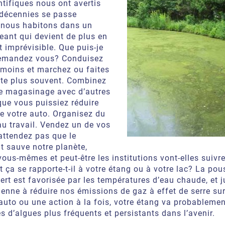
ntifiques nous ont avertis
décennies se passe
 nous habitons dans un
eant qui devient de plus en
t imprévisible. Que puis-je
demandez vous? Conduisez
 moins et marchez ou faites
ette plus souvent. Combinez
de magasinage avec d’autres
que vous puissiez réduire
 de votre auto. Organisez du
au travail. Vendez un de vos
attendez pas que le
 sauve notre planète,
s-mêmes et peut-être les institutions vont-elles suivre
ça se rapporte-t-il à votre étang ou à votre lac? La pou
ert est favorisée par les températures d’eau chaude, et 
ienne à réduire nos émissions de gaz à effet de serre sur
auto ou une action à la fois, votre étang va probablemen
 d’algues plus fréquents et persistants dans l’avenir.