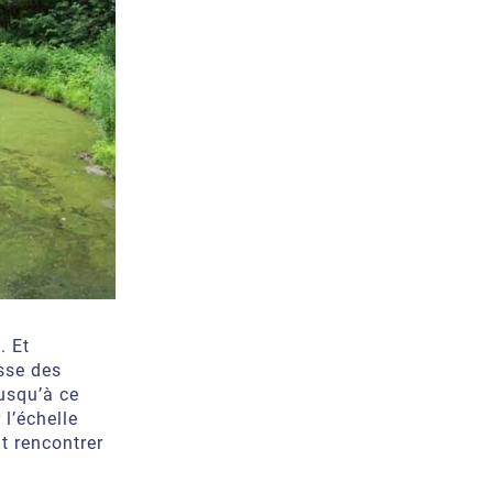
. Et
sse des
jusqu’à ce
 l’échelle
t rencontrer