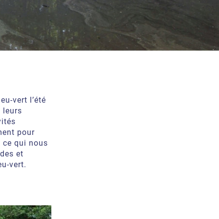
u-vert l’été
 leurs
vités
ment pour
, ce qui nous
udes et
u-vert.