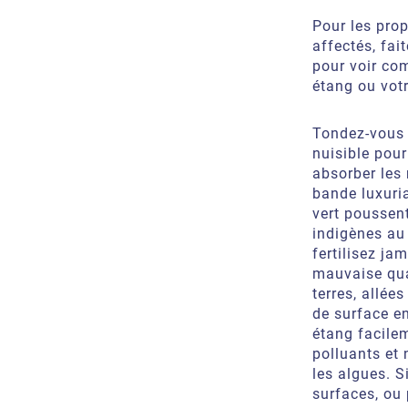
Pour les prop
affectés, fai
pour voir co
étang ou votr
Tondez-vous l
nuisible pour
absorber les
bande luxuria
vert poussen
indigènes au 
fertilisez ja
mauvaise qua
terres, allée
de surface en
étang facilem
polluants et 
les algues. S
surfaces, ou