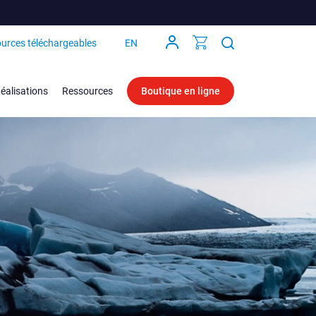
urces téléchargeables
EN
éalisations
Ressources
Boutique en ligne