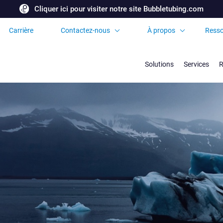
Cliquer ici pour visiter notre site Bubbletubing.com
Carrière
Contactez-nous
À propos
Resso
Demandez une
Certificats et
soumission
Accréditations
Solutions
Services
R
Bureaux et partenaires
internationaux
Foire aux Questions