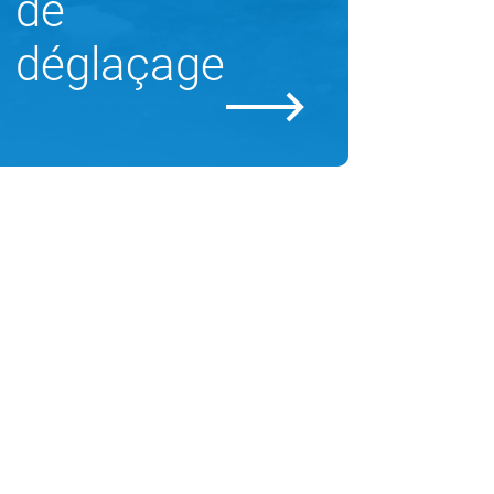
de
déglaçage