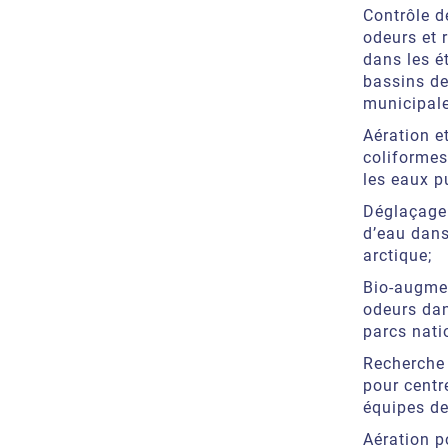
Contrôle d
odeurs et 
dans les ét
bassins de
municipale
Aération et
coliformes
les eaux p
Déglaçage 
d’eau dans
arctique;
Bio-augmen
odeurs dan
parcs nati
Recherche 
pour centr
équipes de
Aération p