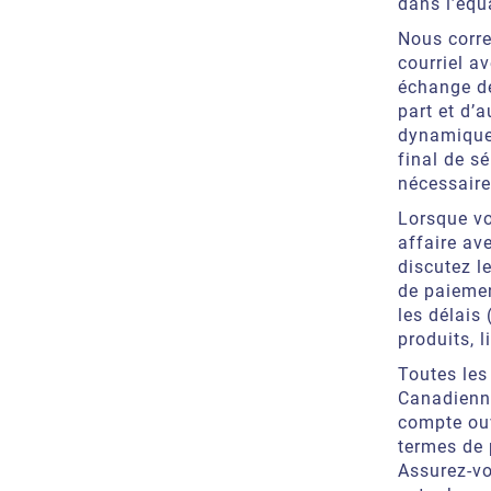
dans l’équ
Nous corr
courriel av
échange de
part et d’
dynamique
final de s
nécessaire
Lorsque vo
affaire av
discutez l
de paiemen
les délais
produits, l
Toutes le
Canadienn
compte ou
termes de 
Assurez-vo