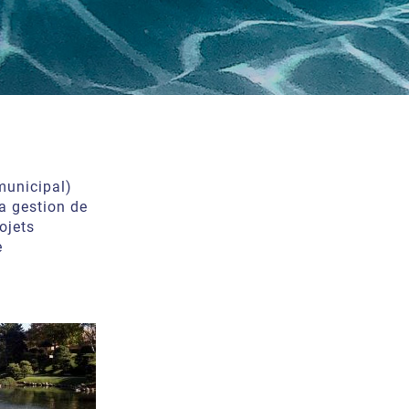
municipal)
a gestion de
ojets
e