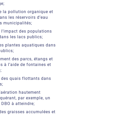
e;
e la pollution organique et
ans les réservoirs d’eau
s municipalités;
 l’impact des populations
dans les lacs publics;
es plantes aquatiques dans
ublics;
ment des parcs, étangs et
s à l’aide de fontaines et
;
des quais flottants dans
s;
’aération hautement
equérant, par exemple, un
e DBO à atteindre;
des graisses accumulées et