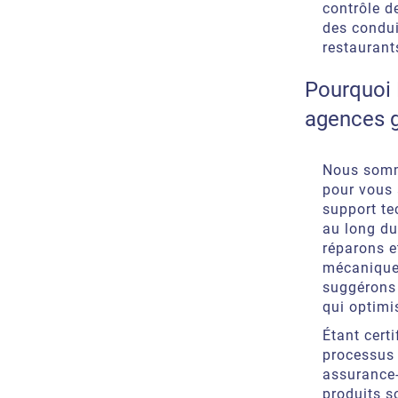
contrôle d
des condui
restaurants
Pourquoi 
agences 
Nous somm
pour vous 
support te
au long du
réparons e
mécaniques
suggérons 
qui optimi
Étant cert
processus
assurance-
produits s