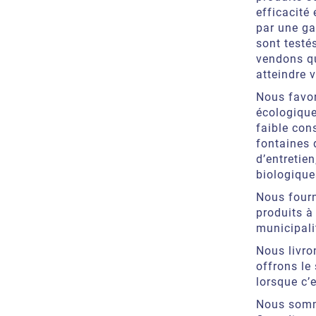
efficacité
par une ga
sont testé
vendons qu
atteindre v
Nous favo
écologique
faible con
fontaines 
d’entretien
biologique
Nous four
produits à
municipali
Nous livro
offrons le 
lorsque c’e
Nous som