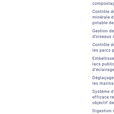
compostag
Contrôle d
minérale d
potable de
Gestion de
d’oiseaux 
Contrôle d
les parcs p
Embellisse
lacs public
d’éclairage
Déglaçage 
les marina
Système d
efficace r
objectif d
Digestion 