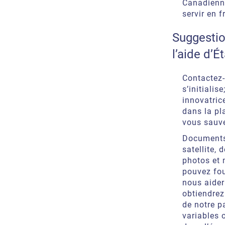
Canadienne
servir en f
Suggestion
l’aide d’É
Contactez-
s’initialis
innovatric
dans la pla
vous sauve
Documents
satellite, 
photos et 
pouvez fo
nous aider
obtiendrez
de notre p
variables 