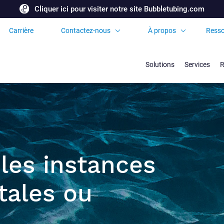
Cliquer ici pour visiter notre site Bubbletubing.com
Carrière
Contactez-nous
À propos
Resso
Demandez une
Certificats et
soumission
Accréditations
Solutions
Services
R
Bureaux et partenaires
internationaux
Foire aux Questions
les instances
ales ou