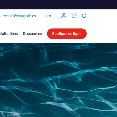
urces téléchargeables
EN
éalisations
Ressources
Boutique en ligne