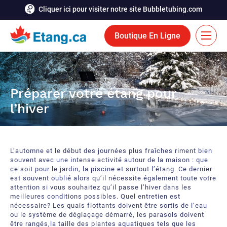
Cliquer ici pour visiter notre site Bubbletubing.com
Boutique En Ligne
EN
Solutions
Préparer votre étang pour
l’hiver
Aération
Services
Système de déglaçage
Réalisations
L’automne et le début des journées plus fraîches riment bien
Fontaines flottantes
Ressources
souvent avec une intense activité autour de la maison : que
ce soit pour le jardin, la piscine et surtout l’étang. Ce dernier
est souvent oublié alors qu’il nécessite également toute votre
Bioaugmentation
Carrière
attention si vous souhaitez qu’il passe l’hiver dans les
meilleures conditions possibles. Quel entretien est
Outils et accessoires aquatiques
nécessaire? Les quais flottants doivent être sortis de l’eau
Contactez-nous
ou le système de déglaçage démarré, les parasols doivent
être rangés,la taille des plantes aquatiques tels que les
Rideaux de bulles