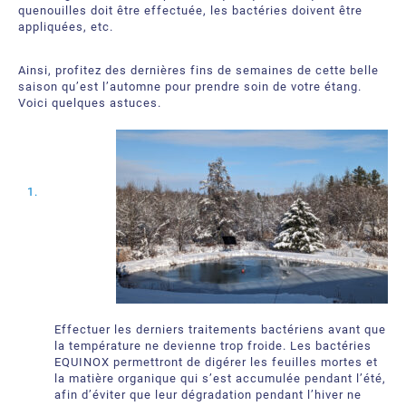
À propos
Demandez une soumission
quenouilles doit être effectuée, les bactéries doivent être
appliquées, etc.
Ressources téléchargeables
Certificats et Accréditations
Ainsi, profitez des dernières fins de semaines de cette belle
saison qu’est l’automne pour prendre soin de votre étang.
Bureaux et partenaires internationaux
Voici quelques astuces.
Foire aux Questions
Effectuer les derniers traitements bactériens avant que
la température ne devienne trop froide. Les bactéries
EQUINOX permettront de digérer les feuilles mortes et
la matière organique qui s’est accumulée pendant l’été,
afin d’éviter que leur dégradation pendant l’hiver ne