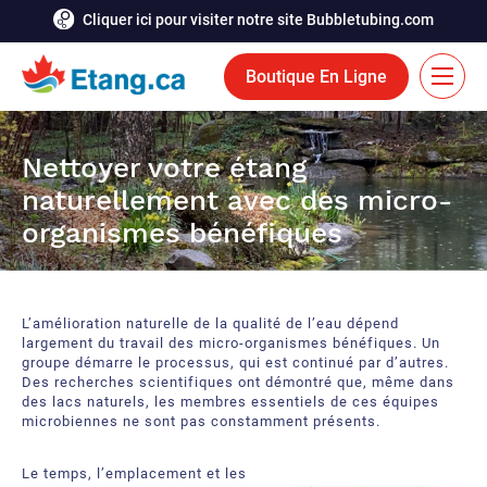
Cliquer ici pour visiter notre site Bubbletubing.com
Boutique En Ligne
EN
Nettoyer votre étang
Solutions
naturellement avec des micro-
organismes bénéfiques
Aération
Services
Système de déglaçage
Réalisations
L’amélioration naturelle de la qualité de l’eau dépend
Fontaines flottantes
Ressources
largement du travail des micro-organismes bénéfiques. Un
groupe démarre le processus, qui est continué par d’autres.
Des recherches scientifiques ont démontré que, même dans
Bioaugmentation
Carrière
des lacs naturels, les membres essentiels de ces équipes
microbiennes ne sont pas constamment présents.
Outils et accessoires aquatiques
Contactez-nous
Le temps, l’emplacement et les
Rideaux de bulles