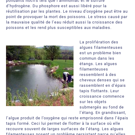
polluants nocifs tels que l’ammoniac et le sulfure
d’hydrogène. Du phosphore est aussi libéré pour la
réutilisation par les plantes. Le niveau d’oxygène peut être au
point de provoquer la mort des poissons. Le stress causé par
la mauvaise qualité de l’eau réduit aussi la croissance des
poissons et les rend plus susceptibles aux maladies.
La prolifération des
algues filamenteuses
est un problème bien
commun dans les
étangs. Les algues
filamenteuses
ressemblent à des
cheveux denses qui se
rassemblent en d’épais
tapis flottants. Leur
croissance commence
sur les objets
submergés au fond de
l’étang. En grandissant,
l’algue produit de l’oxygène qui reste emprisonné dans l’épais
tapis formé. Ceci lui permet de flotter à la surface où elle
recouvre souvent de larges surfaces de l’étang. Les algues
filamenteuses posent un problème persistant parce qu’elles