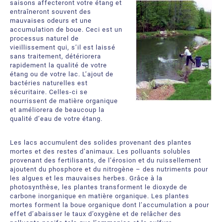
saisons affecteront votre étang et
À propos
Demandez une soumission
entraîneront souvent des
mauvaises odeurs et une
Ressources téléchargeables
Certificats et Accréditations
accumulation de boue. Ceci est un
processus naturel de
vieillissement qui, s’il est laissé
Bureaux et partenaires internationaux
sans traitement, détériorera
rapidement la qualité de votre
Foire aux Questions
étang ou de votre lac. L’ajout de
bactéries naturelles est
sécuritaire. Celles-ci se
nourrissent de matière organique
et améliorera de beaucoup la
qualité d’eau de votre étang.
Les lacs accumulent des solides provenant des plantes
mortes et des restes d’animaux. Les polluants solubles
provenant des fertilisants, de l’érosion et du ruissellement
ajoutent du phosphore et du nitrogène – des nutriments pour
les algues et les mauvaises herbes. Grâce à la
photosynthèse, les plantes transforment le dioxyde de
carbone inorganique en matière organique. Les plantes
mortes forment la boue organique dont l’accumulation a pour
effet d’abaisser le taux d’oxygène et de relâcher des