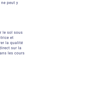
l ne peut y
r le sol sous
trice et
er la qualité
irect sur la
dans les cours