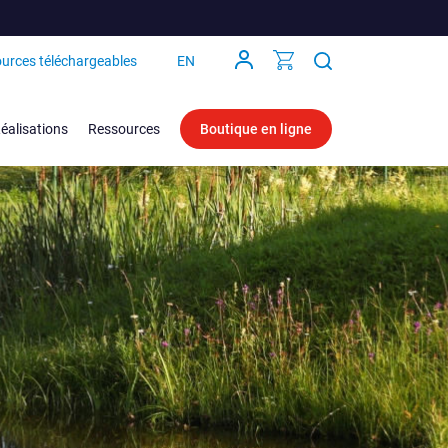
urces téléchargeables
EN
éalisations
Ressources
Boutique en ligne