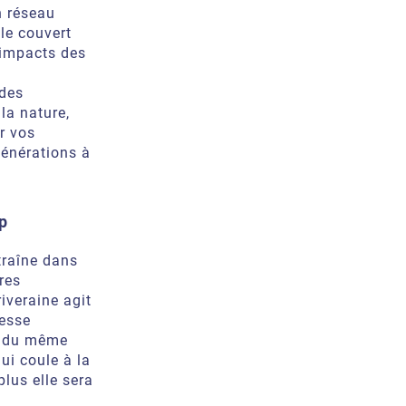
n réseau
 le couvert
s impacts des
 des
la nature,
er vos
générations à
p
ntraîne dans
res
riveraine agit
tesse
nt du même
ui coule à la
plus elle sera