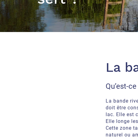
La b
Qu’est-ce
La bande riv
doit être con
lac. Elle est
Elle longe le
Cette zone ta
naturel ou am