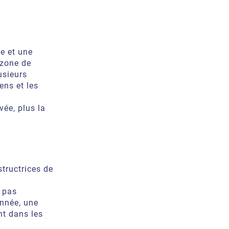
re et une
 zone de
usieurs
ens et les
vée, plus la
tructrices de
t pas
année, une
nt dans les