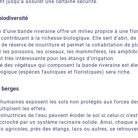
ont jusqu’à assurer une certaine sécurité.
biodiversité
 d’une bande riveraine offre un milieu propice à une flo
 contribuant à la richesse biologique. Elle sert d’abri, de
 de réserve de nourriture et permet la cohabitation de pl
 les poissons, les oiseaux, les mammifères, les amphibi
st très intéressante pour les étangs d’irrigation.
té des végétaux qui composent la bande riveraine est éle
logique (espèces fauniques et floristiques) sera riche.
s berges
s humaines exposent les sols non protégés aux forces des
ltiplient les effets.
structrices de l’eau peuvent éroder le sol si celui-ci n’es
ccroché par un système racinaire solide. Ainsi, chaque 
ls agricoles, près des étangs, lacs ou autres, se retrouve