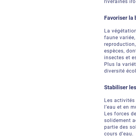
riveraines ir
Favoriser la 
La végétation
faune variée,
reproduction,
espèces, dont
insectes et e
Plus la varié
diversité éco
Stabiliser le
Les activité
l’eau et en mu
Les forces de
solidement a
partie des so
cours d’eau.