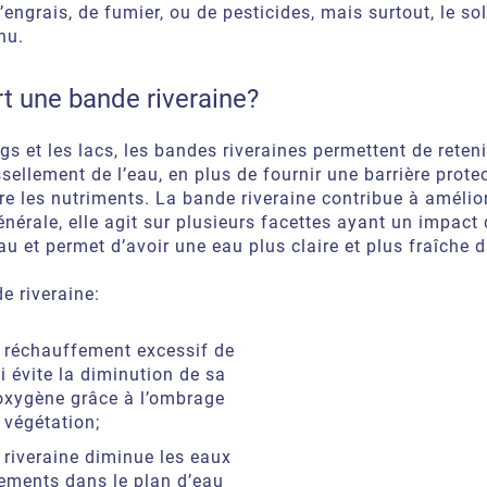
’engrais, de fumier, ou de pesticides, mais surtout, le so
nu.
rt une bande riveraine?
gs et les lacs, les bandes riveraines permettent de reteni
issellement de l’eau, en plus de fournir une barrière protec
tre les nutriments. La bande riveraine contribue à amélior
énérale, elle agit sur plusieurs facettes ayant un impact d
eau et permet d’avoir une eau plus claire et plus fraîche 
de riveraine:
e réchauffement excessif de
i évite la diminution de sa
oxygène grâce à l’ombrage
 végétation;
riveraine diminue les eaux
lements dans le plan d’eau