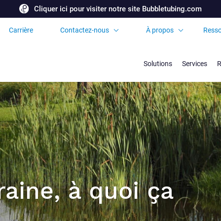
Cliquer ici pour visiter notre site Bubbletubing.com
Carrière
Contactez-nous
À propos
Resso
Demandez une
Certificats et
soumission
Accréditations
Solutions
Services
R
Bureaux et partenaires
internationaux
Foire aux Questions
raine, à quoi ça