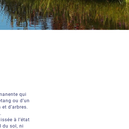
rmanente qui
étang ou d’un
 et d’arbres.
.
issée à l’état
 du sol, ni