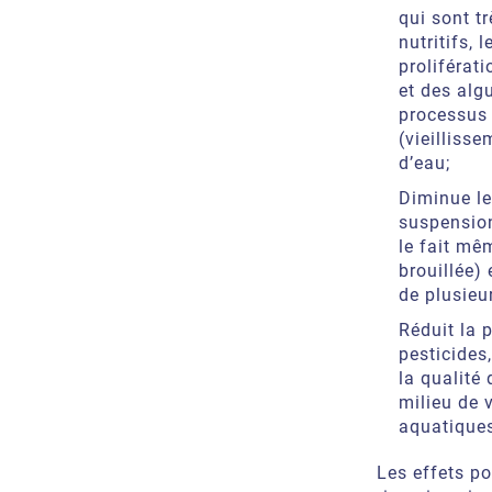
qui sont t
nutritifs, 
proliférat
et des algu
processus 
(vieilliss
d’eau;
Diminue le
suspension
le fait mêm
brouillée) 
de plusieu
Réduit la 
pesticides
la qualité
milieu de 
aquatiques
Les effets po