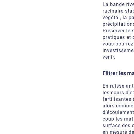
La bande riv
racinaire stab
végétal, la p
précipitations
Préserver le 
pratiques et 
vous pourrez 
investissemen
venir.
Filtrer les m
En ruisselant
les cours d’e
fertilisantes
alors comme u
d’écoulement 
coup les mati
surface des c
en mesure de 