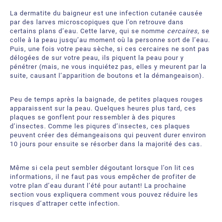
À propos
Demandez une soumission
La dermatite du baigneur est une infection cutanée causée
par des larves microscopiques que l’on retrouve dans
Ressources téléchargeables
Certificats et Accréditations
certains plans d’eau. Cette larve, qui se nomme
cercaires,
se
colle à la peau jusqu’au moment où la personne sort de l’eau.
Puis, une fois votre peau sèche, si ces cercaires ne sont pas
Bureaux et partenaires internationaux
délogées de sur votre peau, ils piquent la peau pour y
pénétrer (mais, ne vous inquiétez pas, elles y meurent par la
Foire aux Questions
suite, causant l’apparition de boutons et la démangeaison).
Peu de temps après la baignade, de petites plaques rouges
apparaissent sur la peau. Quelques heures plus tard, ces
plaques se gonflent pour ressembler à des piqures
d’insectes. Comme les piqures d’insectes, ces plaques
peuvent créer des démangeaisons qui peuvent durer environ
10 jours pour ensuite se résorber dans la majorité des cas.
Même si cela peut sembler dégoutant lorsque l’on lit ces
informations, il ne faut pas vous empêcher de profiter de
votre plan d’eau durant l’été pour autant! La prochaine
section vous expliquera comment vous pouvez réduire les
risques d’attraper cette infection.