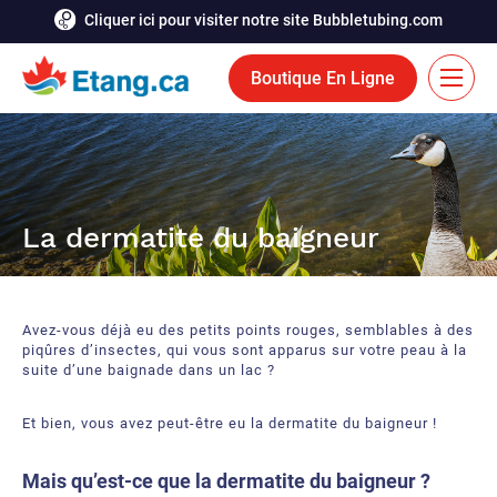
Cliquer ici pour visiter notre site Bubbletubing.com
Boutique En Ligne
EN
Solutions
La dermatite du baigneur
Aération
Services
Système de déglaçage
Réalisations
Avez-vous déjà eu des petits points rouges, semblables à des
Fontaines flottantes
Ressources
piqûres d’insectes, qui vous sont apparus sur votre peau à la
suite d’une baignade dans un lac ?
Bioaugmentation
Carrière
Et bien, vous avez peut-être eu la dermatite du baigneur !
Outils et accessoires aquatiques
Contactez-nous
Mais qu’est-ce que la dermatite du baigneur ?
Rideaux de bulles