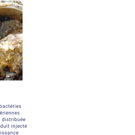
bactéries
ériennes
t
distribuée
uit injecté
oissance