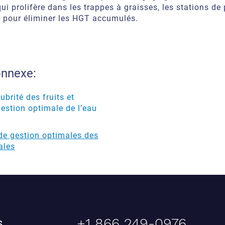
qui prolifère
dans les trappes à graisses
, les stations d
s
pour élimin
er l
es HGT accumulés.
onnexe:
ubrité des fruits et
estion optimale de l’eau
n
de gestion optimales des
ales
+1 866 249-0976
,