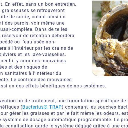
t. En effet, sans un bon entretien,
s graisseuses se retrouveront
ite de sortie, créant ainsi un
nt des parois, voir même une
quasi-complète. Dans de telles
e réservoir
de rétention
débordera
océdé ou l’eau usée non-
ra à l’intérieur par les drains de
 éviers et les lave-vaisselles.
ent il y aura des mauvaises
ées et des risques de
on
sanitaires
à l’intérieur du
ecté
. L
e contrôle des mauvaises
ussi un des effets bénéfiques de nos systèmes.
évention ou de traitement, une formulation spécifique de 
néfiques (
Bacterius®
TRAP
) contenant les souches bact
pour gérer les
grai
s
ses et par le fait même les odeurs,
es
e système de dosage automatique programmable. Le prod
la canalisation
garde le système dégagé
grâce à une cr