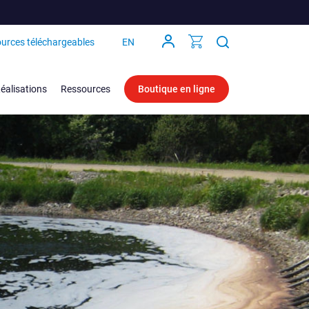
urces téléchargeables
EN
éalisations
Ressources
Boutique en ligne