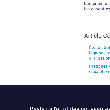
bactérienne
les conduite
Article C
Étude d
Sal
légumes: g
d’irrigatio
Pratiques 
eaux pluvi
Restez à l'affut des nouveautés