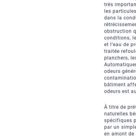
très importan
les particule
dans la condu
rétrécisseme
obstruction 
conditions, l
et l’eau
de pr
traitée
refoule
planchers, les
Automatiquem
odeurs
génér
contaminati
bâtiment aff
odeurs est a
À titre de pr
naturelles bé
spécifiques 
par un simpl
en amont de 