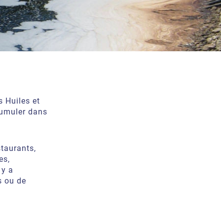
es
Huiles et
cumuler dans
staurants,
es,
 y a
s ou de