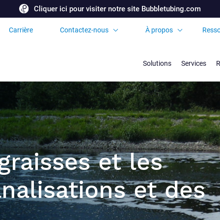
Cliquer ici pour visiter notre site Bubbletubing.com
Carrière
Contactez-nous
À propos
Resso
Demandez une
Certificats et
soumission
Accréditations
Solutions
Services
R
Bureaux et partenaires
internationaux
Foire aux Questions
graisses et les
nalisations et des