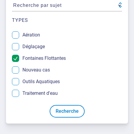
À propos
Demandez une soumission
Ressources téléchargeables
Certificats et Accréditations
TYPES
Bureaux et partenaires internationaux
Aération
Foire aux Questions
Déglaçage
Fontaines Flottantes
Nouveau cas
Outils Aquatiques
Traitement d'eau
Recherche